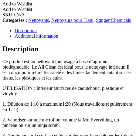
Add to Wishlist
Add to Wishlist
SKU :
N/A
Categories :
Nettoyants
,
Nettoyeurs pour Tissu
,
Stinger Chemicals
Description
Additional information
Description
Ce produit est un nettoyant tout usage à base d’agrume
biodégradable. Le All Clean est idéal pour le nettoyage intérieur. Il
est conçu pour retirer les saleté et les huiles facilement autant sur les
tissus, les plastiques et les cuirs.
UTILISATION : Intérieur (surfaces de caoutchouc, plastique et
vinyle):
1. Dilution de 1:10 à maximum1:20 (Nous travaillons régulièrement
en 1:15)
2. Vaporiser sur une microfibre comme la Mr. Everything, un
pinceau ou sur un ninja scrub.
3. Appliquer sur la surface et bien agiter pour bien déloger les saletés