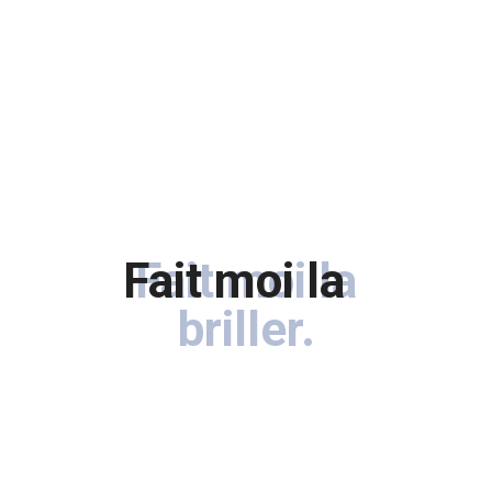
Sale!
Fait moi la briller
Fait moi la
briller
.
Les Packs
PACK DE DÉPART
Original
Current
$
197.99
$
168.29
price
price